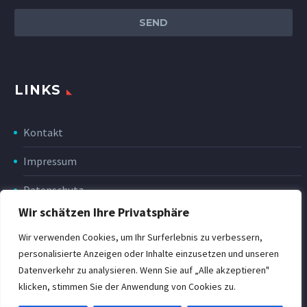
LINKS
Kontakt
Impressum
Datenschutz
Wir schätzen Ihre Privatsphäre
Disclaimer
Wir verwenden Cookies, um Ihr Surferlebnis zu verbessern,
Rückgabe & Erstattung
personalisierte Anzeigen oder Inhalte einzusetzen und unseren
Datenverkehr zu analysieren. Wenn Sie auf „Alle akzeptieren"
POWER Shop v3
klicken, stimmen Sie der Anwendung von Cookies zu.