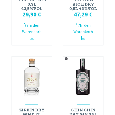
KARTOFF GIN
RICK GIN
0,7L
RICH DRY
43,5%VOL
0,5L 43%VOL
29,90
€
47,29
€
In den
In den
Warenkorb
Warenkorb
ZIRBIN DRY
CHIN CHIN
GIN 0,7L
DRY GIN 0,5L