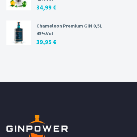
34,99
€
Chameleon Premium GIN 0,5L
43%Vol
39,95
€