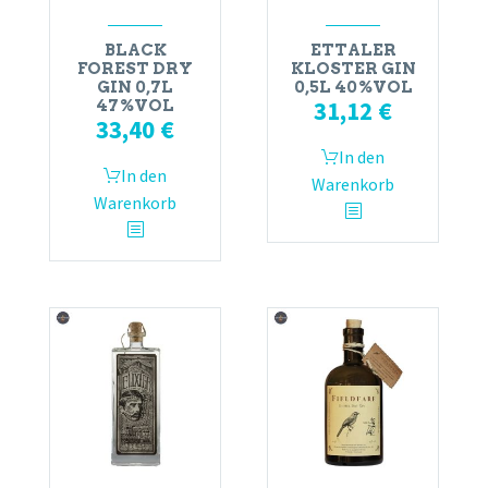
BLACK
ETTALER
FOREST DRY
KLOSTER GIN
GIN 0,7L
0,5L 40%VOL
31,12
€
47%VOL
33,40
€
In den
In den
Warenkorb
Warenkorb