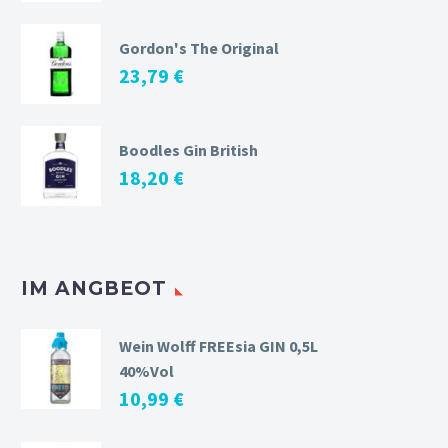
Gordon's The Original
23,79
€
Boodles Gin British
18,20
€
IM ANGBEOT
Wein Wolff FREEsia GIN 0,5L
40%Vol
10,99
€