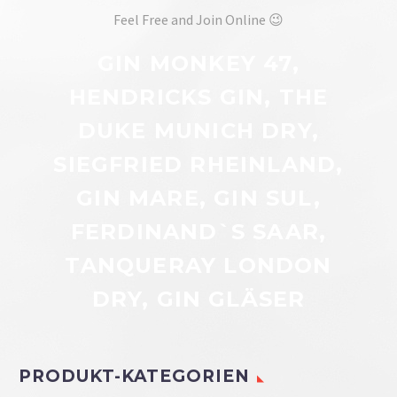
Feel Free and Join Online 😉
GIN MONKEY 47,
HENDRICKS GIN, THE
DUKE MUNICH DRY,
SIEGFRIED RHEINLAND,
GIN MARE, GIN SUL,
FERDINAND`S SAAR,
TANQUERAY LONDON
DRY, GIN GLÄSER
PRODUKT-KATEGORIEN