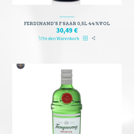
FERDINAND’S F SAAR 0,5L 44%VOL
30,49
€
In den Warenkorb