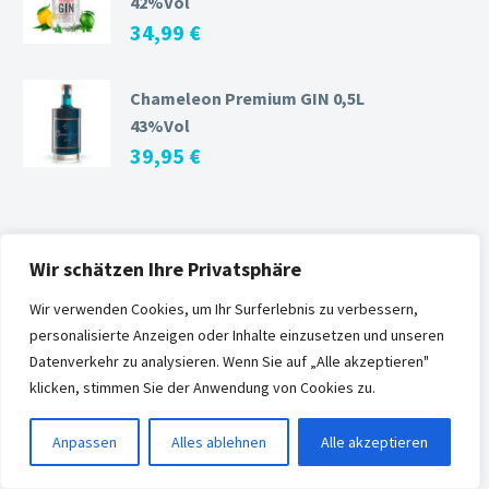
42%Vol
34,99
€
Chameleon Premium GIN 0,5L
43%Vol
39,95
€
Wir schätzen Ihre Privatsphäre
BESTE BEWERTUNG
Wir verwenden Cookies, um Ihr Surferlebnis zu verbessern,
Birkenhof Gentle 66 0,5L
personalisierte Anzeigen oder Inhalte einzusetzen und unseren
45%Vol
Datenverkehr zu analysieren. Wenn Sie auf „Alle akzeptieren"
33,45
€
klicken, stimmen Sie der Anwendung von Cookies zu.
Anpassen
Alles ablehnen
Alle akzeptieren
Madame Geneva Gin Blanc 0,7L
44,4%Vol