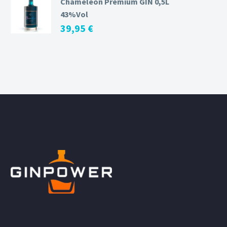
Chameleon Premium GIN 0,5L
43%Vol
39,95
€