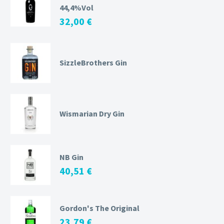
44,4%Vol
32,00
€
SizzleBrothers Gin
Wismarian Dry Gin
NB Gin
40,51
€
Gordon's The Original
23,79
€