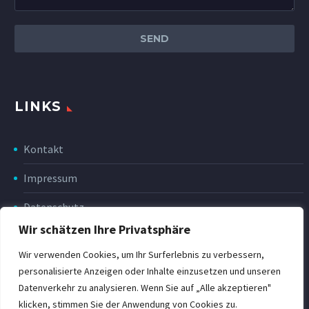
LINKS
Kontakt
Impressum
Datenschutz
Wir schätzen Ihre Privatsphäre
Disclaimer
Wir verwenden Cookies, um Ihr Surferlebnis zu verbessern,
Rückgabe & Erstattung
personalisierte Anzeigen oder Inhalte einzusetzen und unseren
Datenverkehr zu analysieren. Wenn Sie auf „Alle akzeptieren"
POWER Shop v3
klicken, stimmen Sie der Anwendung von Cookies zu.