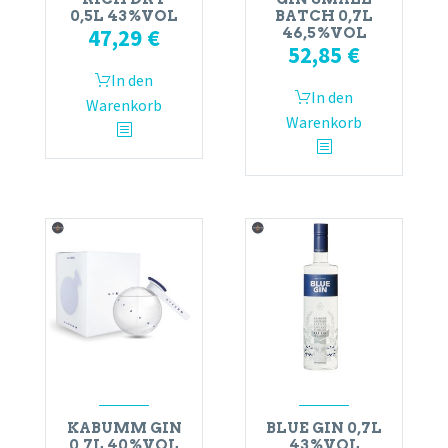
0,5L 43%VOL
BATCH 0,7L
47,29
€
46,5%VOL
52,85
€
In den
In den
Warenkorb
Warenkorb
KABUMM GIN
BLUE GIN 0,7L
0,7L 40%VOL
43%VOL