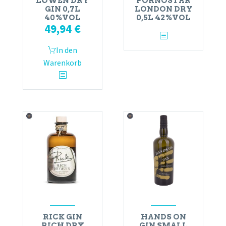
LÖWEN DRY
PORNOSTAR
GIN 0,7L
LONDON DRY
40%VOL
0,5L 42%VOL
49,94
€
In den
Warenkorb
RICK GIN
HANDS ON
RICH DRY
GIN SMALL