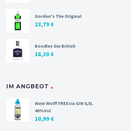
Gordon's The Original
23,79
€
Boodles Gin British
18,20
€
IM ANGBEOT
Wein Wolff FREEsia GIN 0,5L
40%Vol
10,99
€