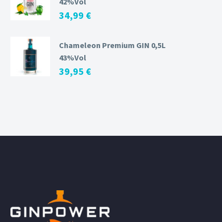
42%Vol
34,99
€
Chameleon Premium GIN 0,5L
43%Vol
39,95
€