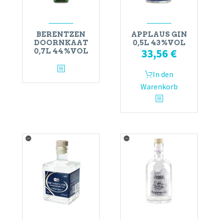
BERENTZEN
APPLAUS GIN
DOORNKAAT
0,5L 43%VOL
33,56
€
0,7L 44%VOL
In den
Warenkorb