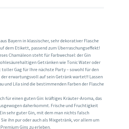
us Bayern in klassischer, sehr dekorativer Flasche
f dem Etikett, passend zum Überraschungseffekt!
eses Chamäleon steht für Farbwechsel: der Gin
kohlesäurehaltigen Getränken wie Tonic Water oder
 toller Gag für Ihre nächste Party – sowohl für den
 der erwartungsvoll auf sein Getränk wartet!! Lassen
lau und Lila sind die bestimmenden Farben der Flasche
ch für einen guten Gin: kräftiges Kräuter-Aroma, das
d ausgewogen daherkommt. Frische und Fruchtigkeit
in sehr guter Gin, mit dem man nichts falsch
ie ihn pur oder auch als Mixgetränk, vor allem um
 Premium Gins zu erleben.