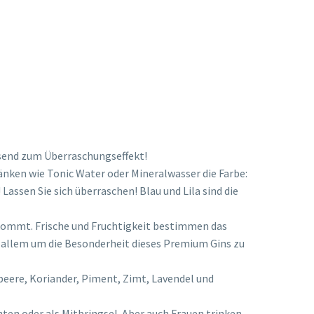
ssend zum Überraschungseffekt!
änken wie Tonic Water oder Mineralwasser die Farbe:
Lassen Sie sich überraschen! Blau und Lila sind die
erkommt. Frische und Fruchtigkeit bestimmen das
r allem um die Besonderheit dieses Premium Gins zu
beere, Koriander, Piment, Zimt, Lavendel und
en oder als Mitbringsel. Aber auch Frauen trinken