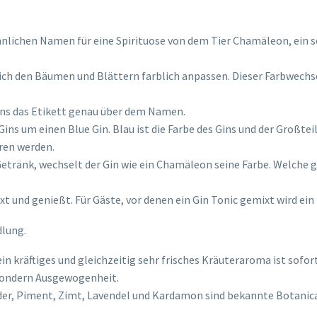
chen Namen für eine Spirituose von dem Tier Chamäleon, ein seh
ch den Bäumen und Blättern farblich anpassen. Dieser Farbwechsel
eons das Etikett genau über dem Namen.
ins um einen Blue Gin. Blau ist die Farbe des Gins und der Großteil d
hren werden.
ränk, wechselt der Gin wie ein Chamäleon seine Farbe. Welche gena
xt und genießt. Für Gäste, vor denen ein Gin Tonic gemixt wird ein 
dlung.
in kräftiges und gleichzeitig sehr frisches Kräuteraroma ist sof
sondern Ausgewogenheit.
r, Piment, Zimt, Lavendel und Kardamon sind bekannte Botanicals d