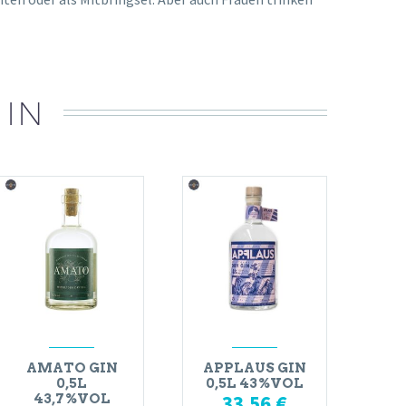
 IN
AMATO GIN
APPLAUS GIN
0,5L
0,5L 43%VOL
33,56
€
43,7%VOL