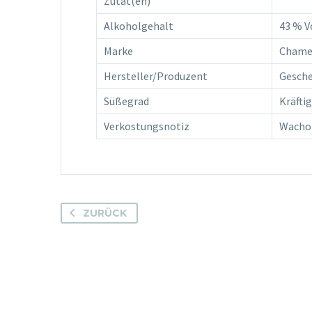
Zutat(en)
Alkoholgehalt
43 % V
Marke
Chame
Hersteller/Produzent
Gesch
Süßegrad
Kräftig
Verkostungsnotiz
Wacho
ZURÜCK