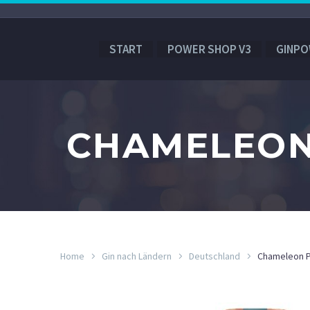
START
POWER SHOP V3
GINPO
CHAMELEON 
Home
Gin nach Ländern
Deutschland
Chameleon P