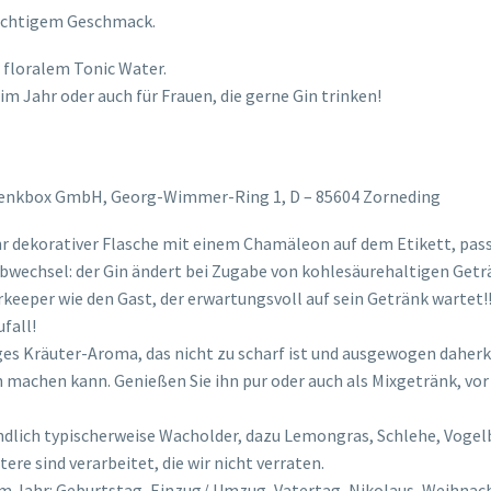
fruchtigem Geschmack.
 floralem Tonic Water.
m Jahr oder auch für Frauen, die gerne Gin trinken!
enkbox GmbH, Georg-Wimmer-Ring 1, D – 85604 Zorneding
ehr dekorativer Flasche mit einem Chamäleon auf dem Etikett, pa
bwechsel: der Gin ändert bei Zugabe von kohlesäurehaltigen Getr
rkeeper wie den Gast, der erwartungsvoll auf sein Getränk wartet!! 
fall!
tiges Kräuter-Aroma, das nicht zu scharf ist und ausgewogen dah
h machen kann. Genießen Sie ihn pur oder auch als Mixgetränk, vo
ändlich typischerweise Wacholder, dazu Lemongras, Schlehe, Vogel
re sind verarbeitet, die wir nicht verraten.
m Jahr: Geburtstag, Einzug/ Umzug, Vatertag, Nikolaus, Weihnacht