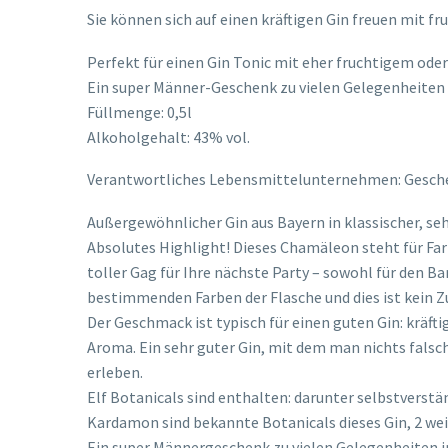
Sie können sich auf einen kräftigen Gin freuen mit 
Perfekt für einen Gin Tonic mit eher fruchtigem oder
Ein super Männer-Geschenk zu vielen Gelegenheiten i
Füllmenge: 0,5l
Alkoholgehalt: 43% vol.
Verantwortliches Lebensmittelunternehmen: Gesch
Außergewöhnlicher Gin aus Bayern in klassischer, s
Absolutes Highlight! Dieses Chamäleon steht für Far
toller Gag für Ihre nächste Party – sowohl für den Ba
bestimmenden Farben der Flasche und dies ist kein Zu
Der Geschmack ist typisch für einen guten Gin: kräf
Aroma. Ein sehr guter Gin, mit dem man nichts falsc
erleben.
Elf Botanicals sind enthalten: darunter selbstverst
Kardamon sind bekannte Botanicals dieses Gin, 2 weite
Ein super Männergeschenk zu vielen Gelegenheiten i