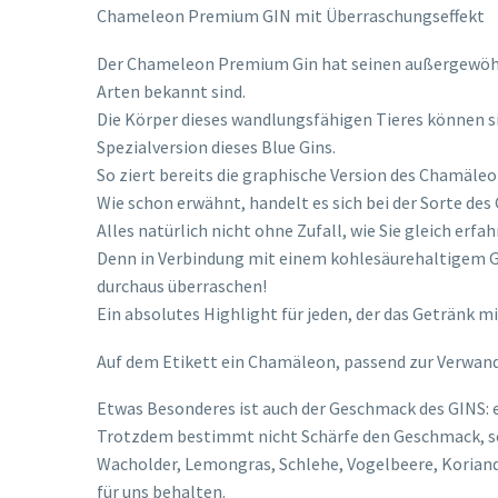
Chameleon Premium GIN mit Überraschungseffekt
Der Chameleon Premium Gin hat seinen außergewöhnli
Arten bekannt sind.
Die Körper dieses wandlungsfähigen Tieres können si
Spezialversion dieses Blue Gins.
So ziert bereits die graphische Version des Chamäl
Wie schon erwähnt, handelt es sich bei der Sorte des G
Alles natürlich nicht ohne Zufall, wie Sie gleich erfa
Denn in Verbindung mit einem kohlesäurehaltigem Get
durchaus überraschen!
Ein absolutes Highlight für jeden, der das Getränk mi
Auf dem Etikett ein Chamäleon, passend zur Verwan
Etwas Besonderes ist auch der Geschmack des GINS: e
Trotzdem bestimmt nicht Schärfe den Geschmack, 
Wacholder, Lemongras, Schlehe, Vogelbeere, Koriande
für uns behalten.