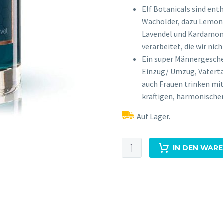
Elf Botanicals sind ent
Wacholder, dazu Lemong
Lavendel und Kardamon s
verarbeitet, die wir nich
Ein super Männergesche
Einzug/ Umzug, Vatertag
auch Frauen trinken mit
kräftigen, harmonischen
Auf Lager.
Chameleon
IN DEN WAR
Premium
GIN
0,5L
43%Vol
Menge