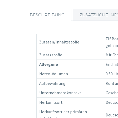
BESCHREIBUNG
ZUSÄTZLICHE IN
Elf Bo
Zutaten/Inhaltsstoffe
gehei
Zusatzstoffe
Mit Fa
Allergene
Enthäl
Netto-Volumen
0.50 Li
Aufbewahrung
Kühl u
Unternehmenskontakt
Gesche
Herkunftsort
Deutsc
Herkunftsort der primären
Deutsc