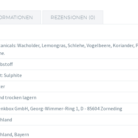
FORMATIONEN
REZENSIONEN (0)
tanicals: Wacholder, Lemongras, Schlehe, Vogelbeere, Koriander,
me.
rbstoff
t: Sulphite
ter
nd trocken lagern
nkbox GmbH, Georg-Wimmer-Ring 1, D - 85604 Zorneding
hland
hland, Bayern