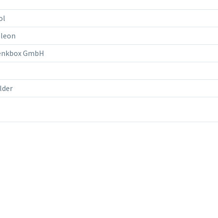
ol
leon
enkbox GmbH
lder