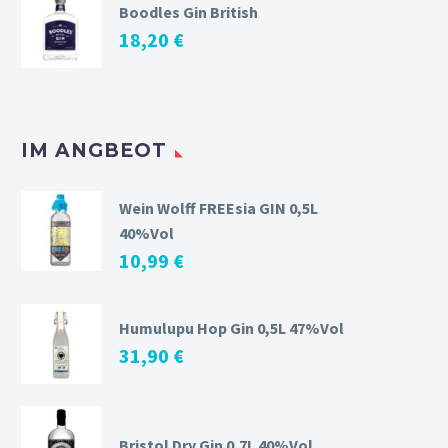
Boodles Gin British
18,20
€
IM ANGBEOT
Wein Wolff FREEsia GIN 0,5L
40%Vol
10,99
€
Humulupu Hop Gin 0,5L 47%Vol
31,90
€
Bristol Dry Gin 0,7L 40%Vol