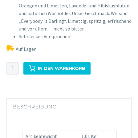
Orangen und Limetten, Lavendel und Hibiskusblüten
und natürlich Wacholder. Unser Geschmack: Wir sind
„Everybody´s Darling“. Limettig, spritzig, erfrischend
und vor allem… nicht so bitter.
Sehr lecker. Versprochen!
Auf Lager.
Gin
IN DEN WARENKORB
de
Cologne
0,5L
42%Vol
Menge
BESCHREIBUNG
Artikelgewicht
1,01 Kg