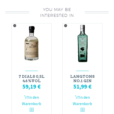
YOU MAY BE
INTERESTED IN
7 DIALS 0,5L
LANGTONS
46%VOL
NO.1 GIN
59,19
€
51,99
€
In den
In den
Warenkorb
Warenkorb