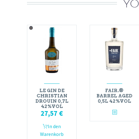
YO
LE GIN DE
FAIR.®
CHRISTIAN
BARREL AGED
DROUIN 0,7L
0,5L 42%VOL
42%VOL
27,57
€
In den
Warenkorb