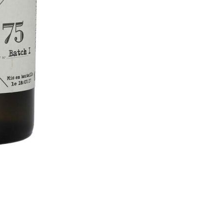
0,5L
43%Vol
Menge