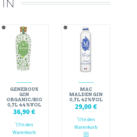
 IN
GENEROUS
MAC
GIN
MALDEN GIN
ORGANIC/BIO
0,7L 42%VOL
29,00
€
0,7L 44%VOL
36,90
€
In den
In den
Warenkorb
Warenkorb