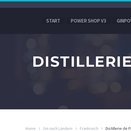
START
POWER SHOP V3
GINPO
DISTILLERIE
Home
Gin nach Ländern
Frankreich
Distillerie de 