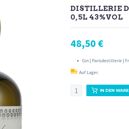
DISTILLERIE 
0,5L 43%VOL
48,50
€
Gin | Parisdestillerie | 
Auf Lager.
Distillerie
IN DEN WAR
de
Paris
Gin
Batch
1