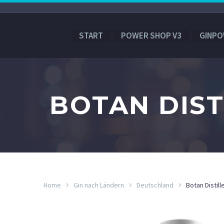
START
POWER SHOP V3
GINPO
BOTAN DIST
Home
Gin nach Ländern
Deutschland
Botan Distil