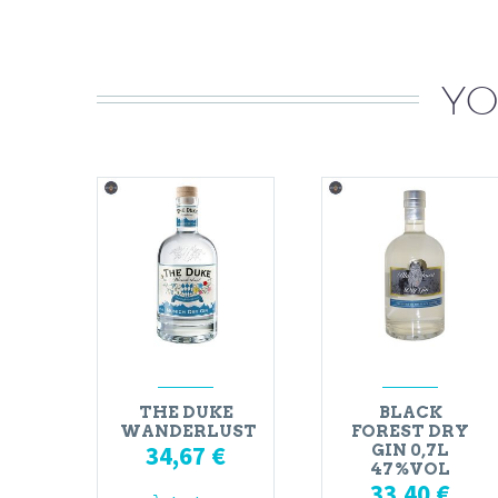
YO
THE DUKE
BLACK
WANDERLUST
FOREST DRY
34,67
€
GIN 0,7L
47%VOL
33,40
€