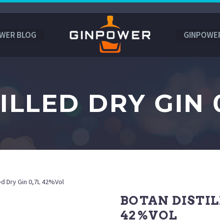
WER BLOG
GINPOWE
ILLED DRY GIN 
led Dry Gin 0,7L 42%Vol
BOTAN DISTIL
42%VOL