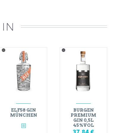
 IN
ELF58 GIN
BURGEN
MÜNCHEN
PREMIUM
GIN 0,5L
45%VOL
37,84
€