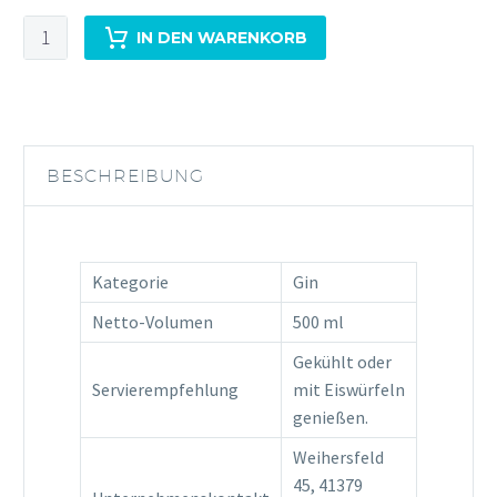
Tenu"Le
IN DEN WARENKORB
Bon
Tikka"
Barrel
Aged
0,5L
BESCHREIBUNG
50,5%Vol
Menge
Kategorie
Gin
Netto-Volumen
500 ml
Gekühlt oder
Servierempfehlung
mit Eiswürfeln
genießen.
Weihersfeld
45, 41379