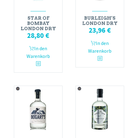
STAR OF
BURLEIGH’S
BOMBAY
LONDON DRY
23,96
€
LONDON DRY
28,80
€
In den
In den
Warenkorb
Warenkorb