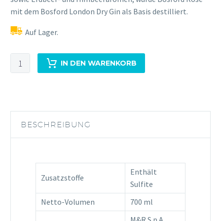
mit dem Bosford London Dry Gin als Basis destilliert.
Auf Lager.
Bosford
IN DEN WARENKORB
Rosé
Premium
0,7L
37,5%Vol
Menge
BESCHREIBUNG
Enthält
Zusatzstoffe
Sulfite
Netto-Volumen
700 ml
M&R S.p.A.,