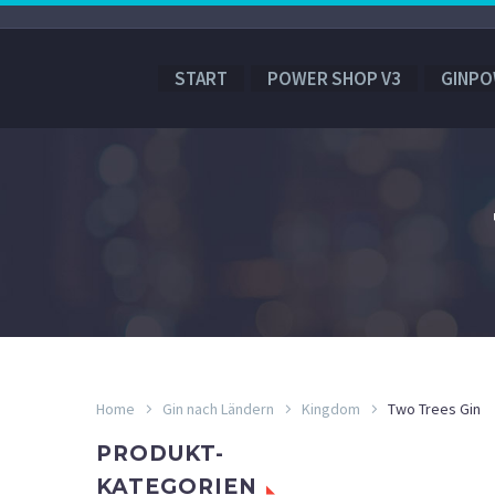
START
POWER SHOP V3
GINPO
Home
Gin nach Ländern
Kingdom
Two Trees Gin
PRODUKT-
KATEGORIEN