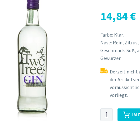
14,84
€
Farbe: Klar.
Nase: Rein, Zitrus
Geschmack: Süß, ad
Gewürzen.
Derzeit nicht 
der Artikel ve
voraussichtli
vorliegt.
Two
IN
Trees
Gin
Menge