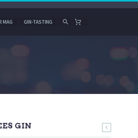
R MAG
GIN-TASTING
N
ES GIN