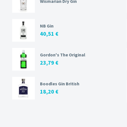
Wismarian Dry Gin
NB Gin
40,51
€
Gordon's The Original
23,79
€
Boodles Gin British
18,20
€