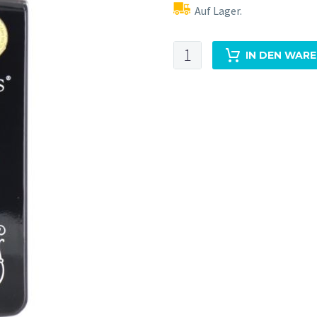
Auf Lager.
The
IN DEN WAR
Botanical's
London
Dry
Menge