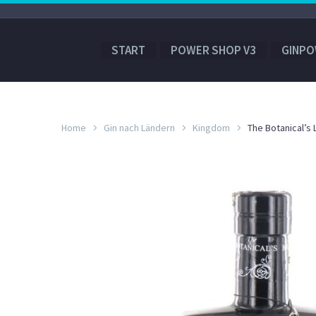
START
POWER SHOP V3
GINPO
Home
Gin nach Ländern
Kingdom
The Botanical’s