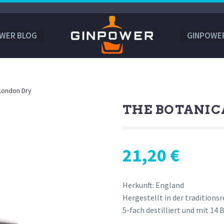
WER BLOG
GINPOWE
 London Dry
THE BOTANIC
21,20
€
Herkunft: England
Hergestellt in der traditionsr
5-fach destilliert und mit 14 