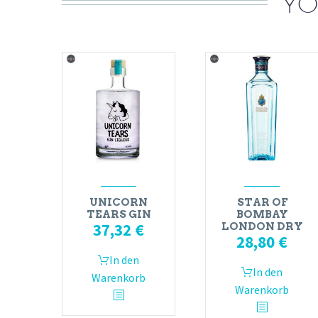
YO
UNICORN
STAR OF
TEARS GIN
BOMBAY
37,32
€
LONDON DRY
28,80
€
In den
In den
Warenkorb
Warenkorb