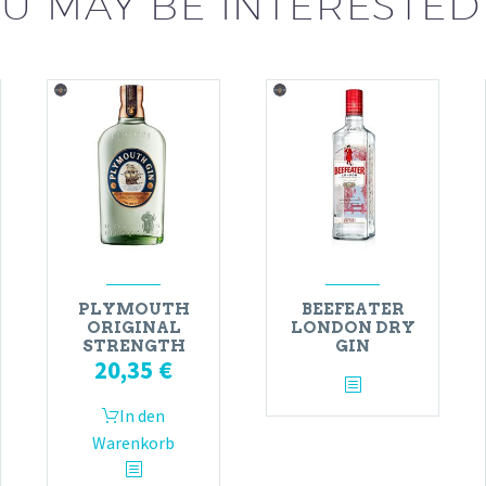
U MAY BE INTERESTED
PLYMOUTH
BEEFEATER
ORIGINAL
LONDON DRY
STRENGTH
GIN
20,35
€
In den
Warenkorb