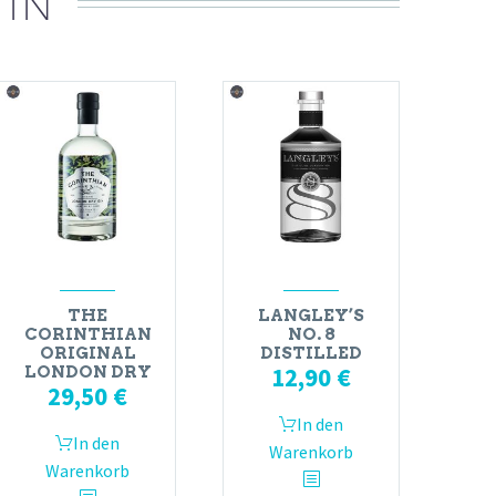
 IN
THE
LANGLEY’S
CORINTHIAN
NO. 8
ORIGINAL
DISTILLED
12,90
€
LONDON DRY
29,50
€
In den
In den
Warenkorb
Warenkorb