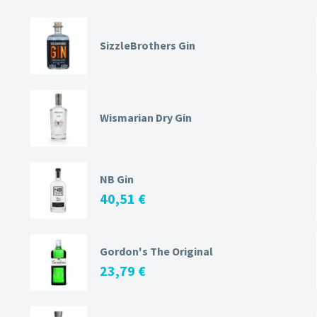
SizzleBrothers Gin
Wismarian Dry Gin
NB Gin
40,51
€
Gordon's The Original
23,79
€