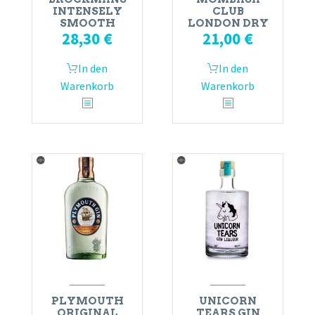
INTENSELY
CLUB
SMOOTH
LONDON DRY
28,30
€
21,00
€
In den
In den
Warenkorb
Warenkorb
PLYMOUTH
UNICORN
ORIGINAL
TEARS GIN