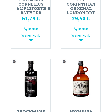
PROFESSOR
THE
CORNELIUS
CORINTHIAN
AMPLEFORTH’S
ORIGINAL
BATHTUB
LONDON DRY
61,79
€
29,50
€
In den
In den
Warenkorb
Warenkorb
BROCKMANS
MOMBASA