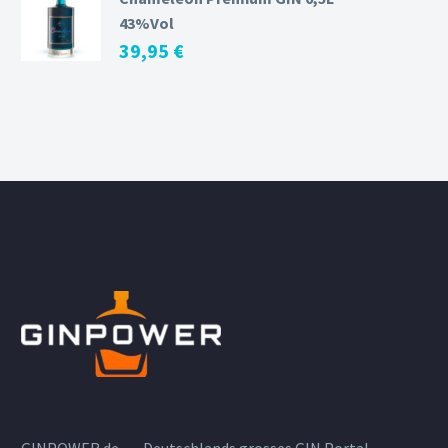
43%Vol
39,95
€
GINPOWER.de --- Deutschlands grosses GIN Portal ---