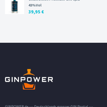
43%Vol
39,95
€
GINPOWER.de --- Deutschlands grosses GIN Portal ---