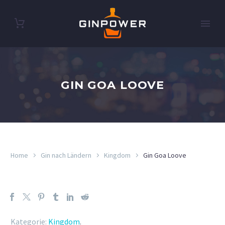
GIN GOA LOOVE
Home
Gin nach Ländern
Kingdom
Gin Goa Loove
Kategorie:
Kingdom
.