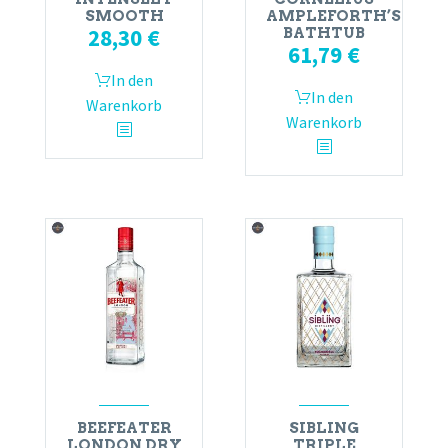
SMOOTH
AMPLEFORTH’S
28,30
€
BATHTUB
61,79
€
In den
In den
Warenkorb
Warenkorb
BEEFEATER
SIBLING
LONDON DRY
TRIPLE