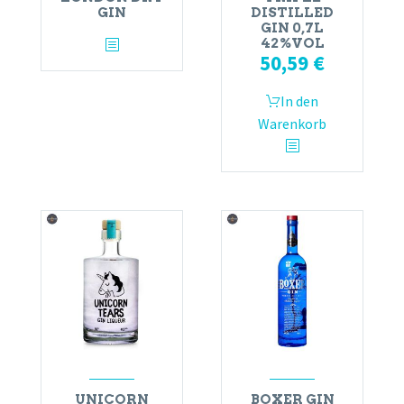
GIN
DISTILLED
GIN 0,7L
42%VOL
50,59
€
In den
Warenkorb
UNICORN
BOXER GIN