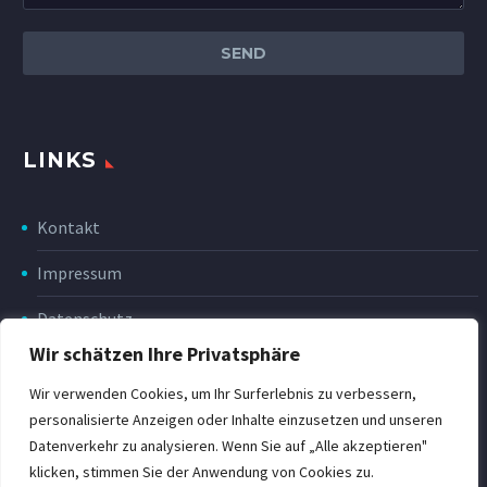
LINKS
Kontakt
Impressum
Datenschutz
Wir schätzen Ihre Privatsphäre
Disclaimer
Wir verwenden Cookies, um Ihr Surferlebnis zu verbessern,
Rückgabe & Erstattung
personalisierte Anzeigen oder Inhalte einzusetzen und unseren
Datenverkehr zu analysieren. Wenn Sie auf „Alle akzeptieren"
POWER Shop v3
klicken, stimmen Sie der Anwendung von Cookies zu.