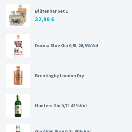
Blütenbar Set 1
32,99
€
Dorma Sloe Gin 0,5L 26,3%Vol
Brentingby London Dry
Hunters Gin 0,7L 43%Vol
Gin Alpin Sloe 0,7L 30%Vol