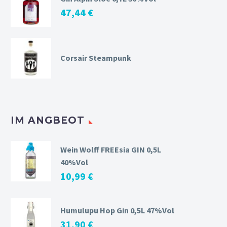
47,44
€
Corsair Steampunk
IM ANGBEOT
Wein Wolff FREEsia GIN 0,5L
40%Vol
10,99
€
Humulupu Hop Gin 0,5L 47%Vol
31,90
€