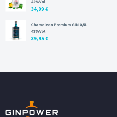
42%Vol
34,99
€
Chameleon Premium GIN 0,5L
43%Vol
39,95
€