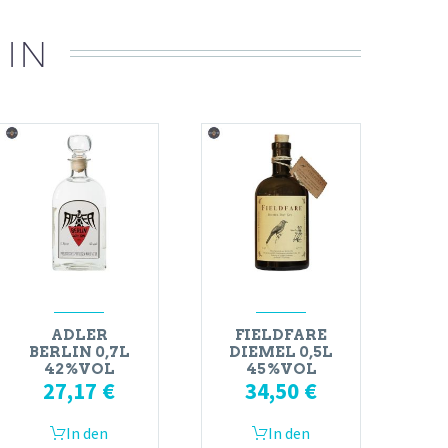
 IN
ADLER
FIELDFARE
BERLIN 0,7L
DIEMEL 0,5L
42%VOL
45%VOL
27,17
€
34,50
€
In den
In den