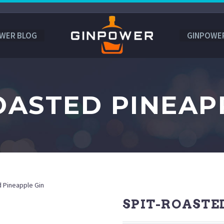
WER BLOG
GINPOWE
OASTED PINEAP
 Pineapple Gin
SPIT-ROASTE