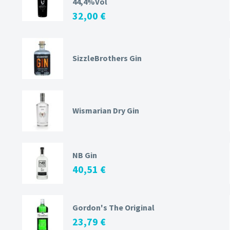
44,4%Vol
32,00
€
SizzleBrothers Gin
Wismarian Dry Gin
NB Gin
40,51
€
Gordon's The Original
23,79
€