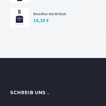
Boodles Gin British
18,20
€
SCHREIB UNS