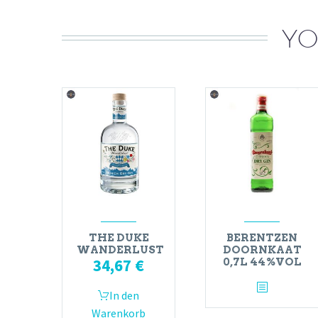
YO
THE DUKE
BERENTZEN
WANDERLUST
DOORNKAAT
34,67
€
0,7L 44%VOL
In den
Warenkorb