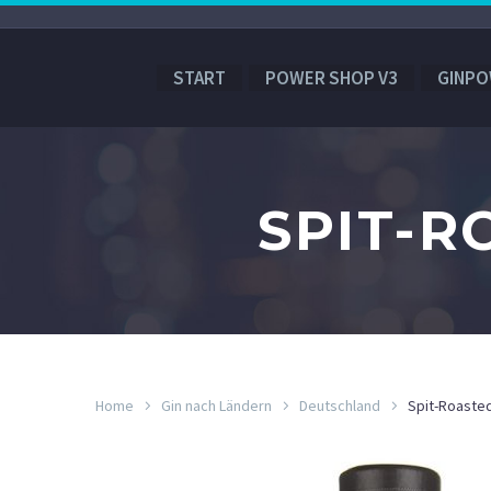
START
POWER SHOP V3
GINPO
SPIT-R
Home
Gin nach Ländern
Deutschland
Spit-Roasted