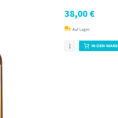
38,00
€
Auf Lager.
Spit-
IN DEN WAR
Roasted
Pineapple
Gin
Menge