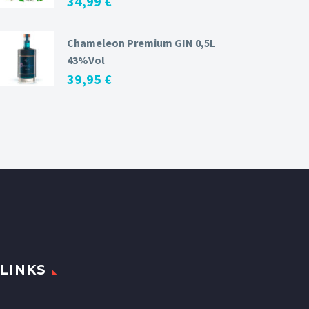
34,99
€
Chameleon Premium GIN 0,5L
43%Vol
39,95
€
LINKS