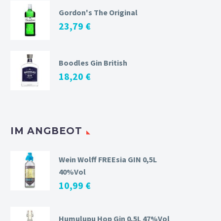
Gordon's The Original
23,79
€
Boodles Gin British
18,20
€
IM ANGBEOT
Wein Wolff FREEsia GIN 0,5L
40%Vol
10,99
€
Humulupu Hop Gin 0,5L 47%Vol