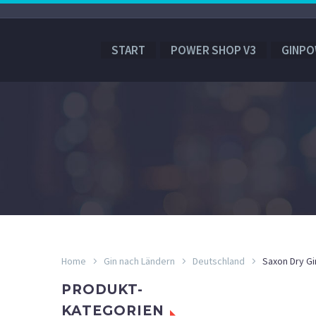
START
POWER SHOP V3
GINPO
Home
Gin nach Ländern
Deutschland
Saxon Dry Gi
PRODUKT-
KATEGORIEN