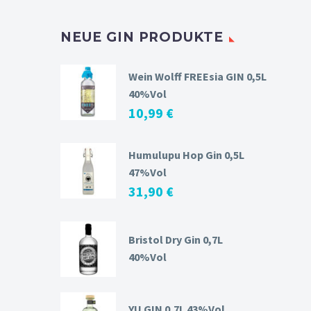
NEUE GIN PRODUKTE
Wein Wolff FREEsia GIN 0,5L
40%Vol
10,99
€
Humulupu Hop Gin 0,5L
47%Vol
31,90
€
Bristol Dry Gin 0,7L
40%Vol
YU GIN 0,7L 43%Vol