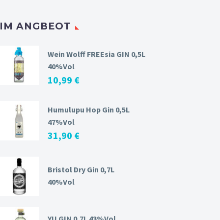
IM ANGBEOT
Wein Wolff FREEsia GIN 0,5L
40%Vol
10,99
€
Humulupu Hop Gin 0,5L
47%Vol
31,90
€
Bristol Dry Gin 0,7L
40%Vol
YU GIN 0,7L 43%Vol