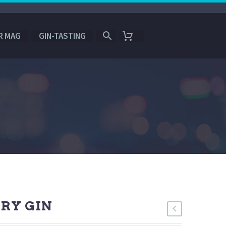
R MAG
GIN-TASTING
N
RY GIN