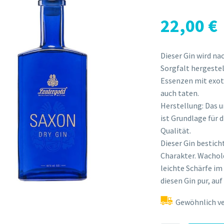
22,00
€
Dieser Gin wird na
Sorgfalt hergeste
Essenzen mit exot
auch taten.
Herstellung: Das u
ist Grundlage für
Qualität.
Dieser Gin bestich
Charakter. Wachol
leichte Schärfe i
diesen Gin pur, au
Gewöhnlich ver