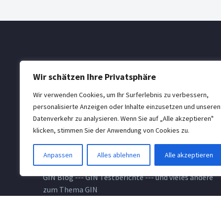
Wir schätzen Ihre Privatsphäre
Wir verwenden Cookies, um Ihr Surferlebnis zu verbessern,
personalisierte Anzeigen oder Inhalte einzusetzen und unseren
Datenverkehr zu analysieren. Wenn Sie auf „Alle akzeptieren"
klicken, stimmen Sie der Anwendung von Cookies zu.
GINPOWER.de --- Deutschlands grosses GIN Portal -
Anpassen
Alles ablehnen
Alle akzeptieren
-- Direktes Amazon GIN Shopping zu Bestpreisen ---
GIN Blog --- GIN Testberichte --- und vieles andere
zum Thema GIN