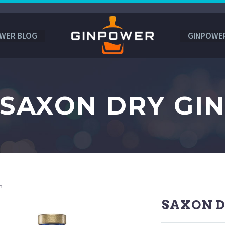
WER BLOG
GINPOWE
SAXON DRY GI
n
SAXON D