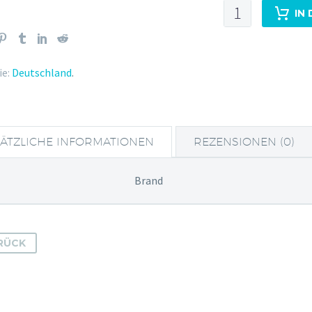
Saxon
IN
Dry
Gin
Menge
e:
Deutschland
.
ÄTZLICHE INFORMATIONEN
REZENSIONEN (0)
Brand
RÜCK