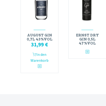
AUGUST GIN
ERNST DRY
0,7L 43%VOL
GIN 0,5L
31,99
€
47%VOL
In den
Warenkorb