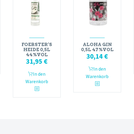
FOERSTER’S
ALOHA GIN
HEIDE 0,5L
0,5L 47%VOL
30,14
€
44%VOL
31,95
€
In den
In den
Warenkorb
Warenkorb