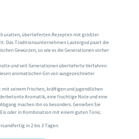
ch uralten, überlieferten Rezepten mit größter
llt. Das Traditionsunternehmen Lautergod paart die
ischen Gewürzen, so wie es die Generationen vorher
ralte und seit Generationen überlieferte Verfahren
 diesen aromatischen Gin von ausgezeichneter
t mit seinem frischen, kräftigen und jugendlichen
derbetonte Aromatik, eine fruchtige Note und eine
m Abgang machen ihn so besonders. Genießen Sie
f Eis oder in Kombination mit einem guten Tonic.
sandfertig in 2 bis 3 Tagen.