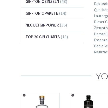
(43)
GIN-TONIC EINZELN
Das ural
Qualität
(14)
GIN-TONIC PAKETE
Lautergo
Dieser G
(36)
NEU BEI GINPOWER
Zitrustö
Herstell
(18)
TOP 20 GIN CHARTS
Essenzen
Genießen
Mehrfach
YO