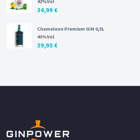
42%Vol
34,99
€
Chameleon Premium GIN 0,5L
43%Vol
39,95
€