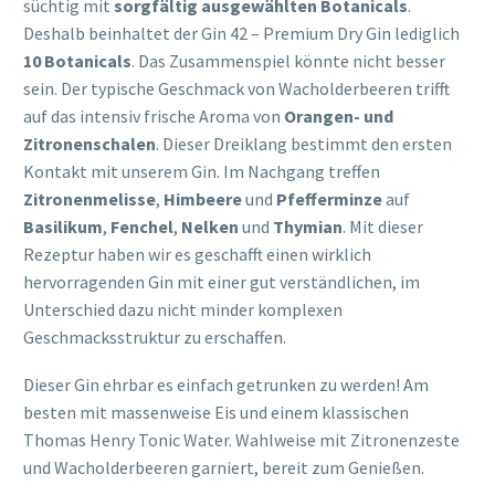
süchtig mit
sorgfältig ausgewählten Botanicals
.
Deshalb beinhaltet der Gin 42 – Premium Dry Gin lediglich
10 Botanicals
. Das Zusammenspiel könnte nicht besser
sein. Der typische Geschmack von Wacholderbeeren trifft
auf das intensiv frische Aroma von
Orangen- und
Zitronenschalen
. Dieser Dreiklang bestimmt den ersten
Kontakt mit unserem Gin. Im Nachgang treffen
Zitronenmelisse
,
Himbeere
und
Pfefferminze
auf
Basilikum
,
Fenchel
,
Nelken
und
Thymian
. Mit dieser
Rezeptur haben wir es geschafft einen wirklich
hervorragenden Gin mit einer gut verständlichen, im
Unterschied dazu nicht minder komplexen
Geschmacksstruktur zu erschaffen.
Dieser Gin ehrbar es einfach getrunken zu werden! Am
besten mit massenweise Eis und einem klassischen
Thomas Henry Tonic Water. Wahlweise mit Zitronenzeste
und Wacholderbeeren garniert, bereit zum Genießen.