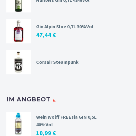
Hunters Gin 0,7L 43%Vol
Gin Alpin Sloe 0,7L 30%Vol
47,44
€
Corsair Steampunk
IM ANGBEOT
Wein Wolff FREEsia GIN 0,5L
40%Vol
10,99
€