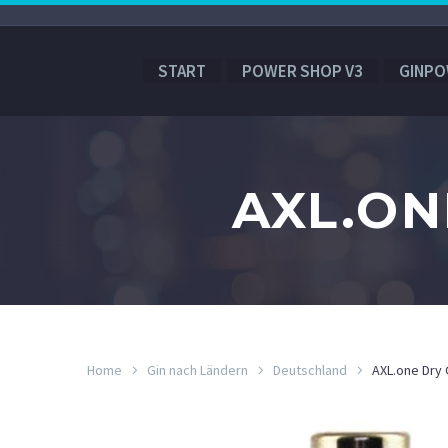
START
POWER SHOP V3
GINPO
AXL.ON
Home
Gin nach Ländern
Deutschland
AXL.one Dry 