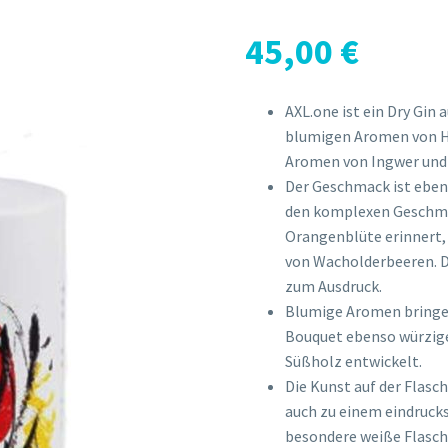
45,00
€
AXL.one ist ein Dry Gin
blumigen Aromen von H
Aromen von Ingwer und P
Der Geschmack ist ebens
den komplexen Geschmac
Orangenblüte erinnert,
von Wacholderbeeren. D
zum Ausdruck.
Blumige Aromen bringen
Bouquet ebenso würzige
Süßholz entwickelt.
Die Kunst auf der Flasch
auch zu einem eindrucks
besondere weiße Flasc