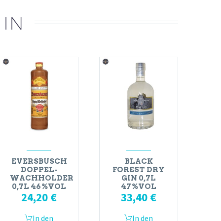
 IN
EVERSBUSCH
BLACK
DOPPEL-
FOREST DRY
WACHHOLDER
GIN 0,7L
0,7L 46%VOL
47%VOL
24,20
€
33,40
€
In den
In den