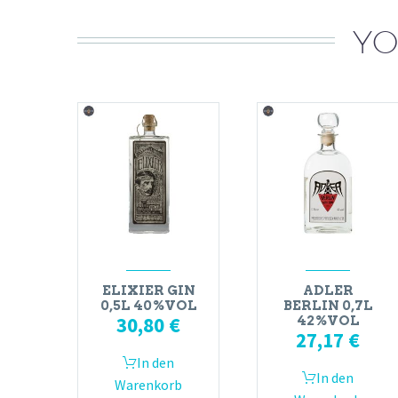
YO
ELIXIER GIN
ADLER
0,5L 40%VOL
BERLIN 0,7L
30,80
€
42%VOL
27,17
€
In den
In den
Warenkorb