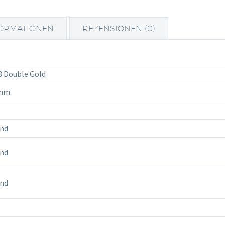
FORMATIONEN
REZENSIONEN (0)
 Double Gold
amm
and
and
and