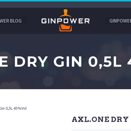
WER BLOG
GINPOWE
E DRY GIN 0,5L
Gin 0,5L 45%Vol
AXL.ONE DRY 