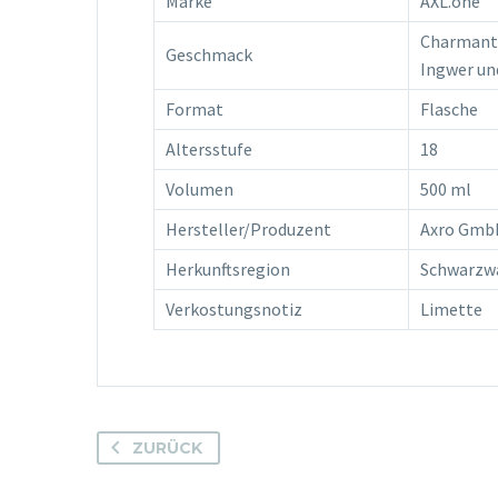
Marke
AXL.one
Charmante
Geschmack
Ingwer und
Format
Flasche
Altersstufe
18
Volumen
500 ml
Hersteller/Produzent
Axro Gmb
Herkunftsregion
Schwarzw
Verkostungsnotiz
Limette
ZURÜCK