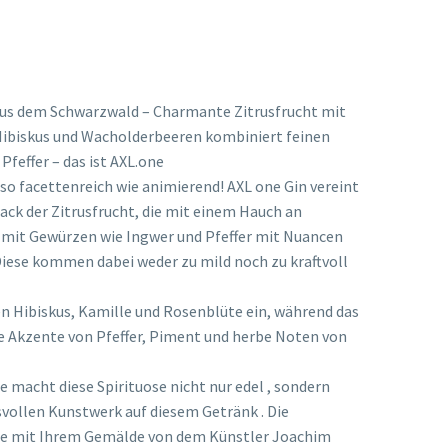
 aus dem Schwarzwald – Charmante Zitrusfrucht mit
ibiskus und Wacholderbeeren kombiniert feinen
feffer – das ist AXL.one
o facettenreich wie animierend! AXL one Gin vereint
k der Zitrusfrucht, die mit einem Hauch an
 mit Gewürzen wie Ingwer und Pfeffer mit Nuancen
iese kommen dabei weder zu mild noch zu kraftvoll
 Hibiskus, Kamille und Rosenblüte ein, während das
 Akzente von Pfeffer, Piment und herbe Noten von
e macht diese Spirituose nicht nur edel , sondern
vollen Kunstwerk auf diesem Getränk . Die
he mit Ihrem Gemälde von dem Künstler Joachim