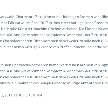
chwarzwald. Charmante Zitrusfrucht mit blumigen Aromen von Hib
erste Edition wurde Ende 2017 in limitierter Auflage durch Brennm
rlsruhe Künstler Joachim Czichon verliehen. Die Flasche ist eine
end! AXL one Gin vereint den komplexen Geschmack der Zitrusfruc
on Wacholderbeeren. Diese kommen dabei weder zu mild noch zu k
Bouquet ebenso würzige Akzente von Pfeffer, Piment und herbe No
biskus und Wacholderbeeren kombiniert feinen Aromen von Ingwer
end! AXL one Gin vereint den komplexen Geschmack der Zitrusfruc
n Wacholderbeeren. Diese kommen dabei weder zu mild noch zu kr
nblüte ein, während das Bouquet ebenso würzige Akzente von Pfe
/2017, ca. 0.5 l / 45 % vol