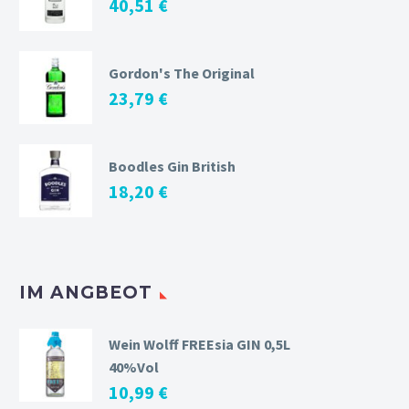
40,51
€
Gordon's The Original
23,79
€
Boodles Gin British
18,20
€
IM ANGBEOT
Wein Wolff FREEsia GIN 0,5L
40%Vol
10,99
€