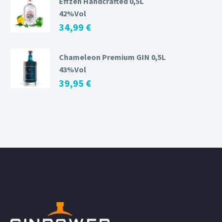
Effzeh Handcrafted 0,5L
42%Vol
34,99
€
Chameleon Premium GIN 0,5L
43%Vol
39,95
€