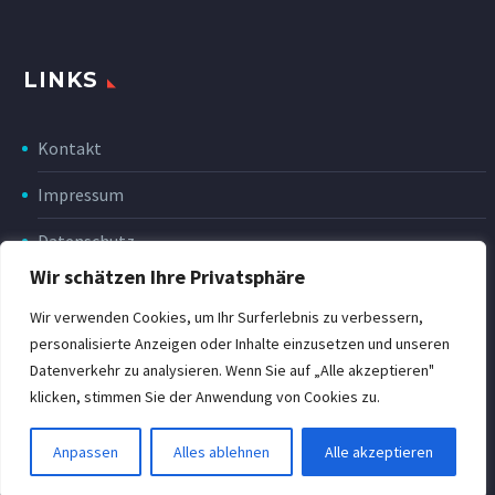
LINKS
Kontakt
Impressum
Datenschutz
Wir schätzen Ihre Privatsphäre
Disclaimer
Wir verwenden Cookies, um Ihr Surferlebnis zu verbessern,
Rückgabe & Erstattung
personalisierte Anzeigen oder Inhalte einzusetzen und unseren
Datenverkehr zu analysieren. Wenn Sie auf „Alle akzeptieren"
POWER Shop v3
klicken, stimmen Sie der Anwendung von Cookies zu.
Anpassen
Alles ablehnen
Alle akzeptieren