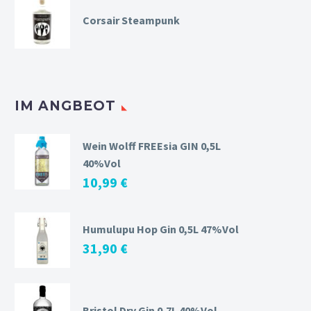
Corsair Steampunk
IM ANGBEOT
Wein Wolff FREEsia GIN 0,5L
40%Vol
10,99
€
Humulupu Hop Gin 0,5L 47%Vol
31,90
€
Bristol Dry Gin 0,7L 40%Vol