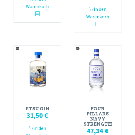
Warenkorb
In den
Warenkorb
ETSU GIN
FOUR
31,50
€
PILLARS
NAVY
STRENGTH
In den
47,34
€