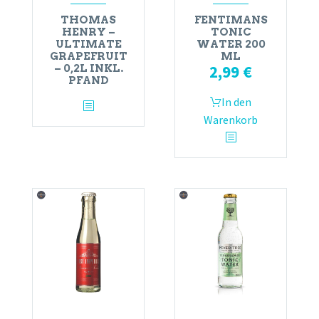
THOMAS
FENTIMANS
HENRY –
TONIC
ULTIMATE
WATER 200
GRAPEFRUIT
ML
2,99
€
– 0,2L INKL.
PFAND
In den
Warenkorb