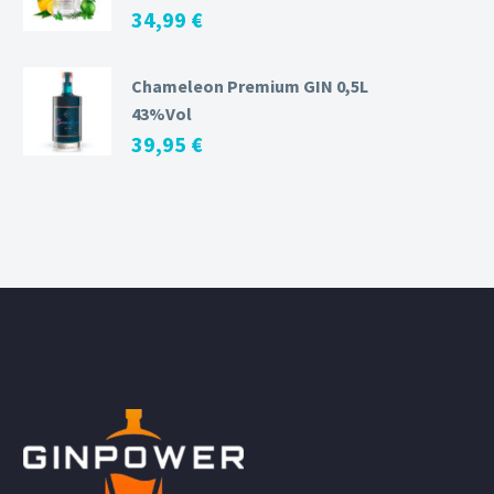
34,99
€
Chameleon Premium GIN 0,5L
43%Vol
39,95
€