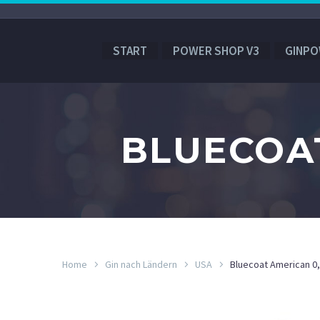
START
POWER SHOP V3
GINPO
BLUECOAT
Home
Gin nach Ländern
USA
Bluecoat American 0