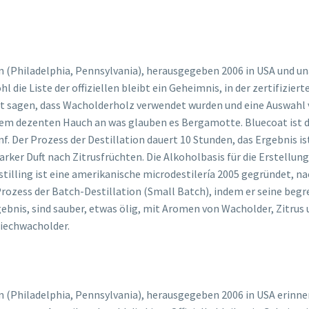
 (Philadelphia, Pennsylvania), herausgegeben 2006 in USA und un
 die Liste der offiziellen bleibt ein Geheimnis, in der zertifizi
t sagen, dass Wacholderholz verwendet wurden und eine Auswahl v
em dezenten Hauch an was glauben es Bergamotte. Bluecoat ist dest
nf. Der Prozess der Destillation dauert 10 Stunden, das Ergebnis is
rker Duft nach Zitrusfrüchten. Die Alkoholbasis für die Erstellun
tilling ist eine amerikanische microdestilería 2005 gegründet, na
rozess der Batch-Destillation (Small Batch), indem er seine begre
is, sind sauber, etwas ölig, mit Aromen von Wacholder, Zitrus und
riechwacholder.
 (Philadelphia, Pennsylvania), herausgegeben 2006 in USA erinner