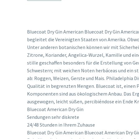
Bluecoat Dry Gin American Bluecoat Dry Gin American
begleitet die Vereinigten Staaten von Amerika. Obwohl
Unter anderen botanischen können wir mit Sicherhei
Zitrone, Koriander, Angelica-Wurzel, Kamille und ein
stille geschaffen besonders für die Erstellung von Ge
Schwestern; mit weichen Noten herbáceas und ein sta
ab: Roggen, Weizen, Gerste und Mais. Philadelphia Dis
Qualität in begrenzten Mengen. Bluecoat ist, einen P
Komponenten sind aus ökologischem Anbau. Das Ergebn
ausgewogen, leicht süßen, percibiéndose ein Ende K
Bluecoat American Dry Gin
Sendungen sehr diskrete
24/48 Stunden in Ihrem Zuhause
Bluecoat Dry Gin American Bluecoat American Dry Gin