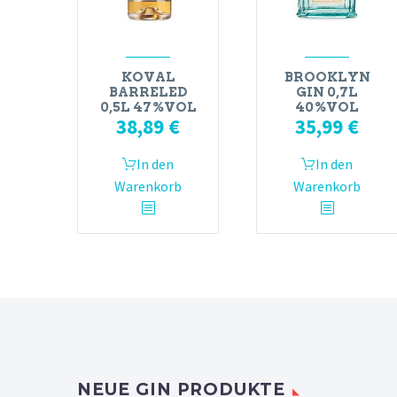
KOVAL
BROOKLYN
BARRELED
GIN 0,7L
0,5L 47%VOL
40%VOL
38,89
€
35,99
€
In den
In den
Warenkorb
Warenkorb
NEUE GIN PRODUKTE