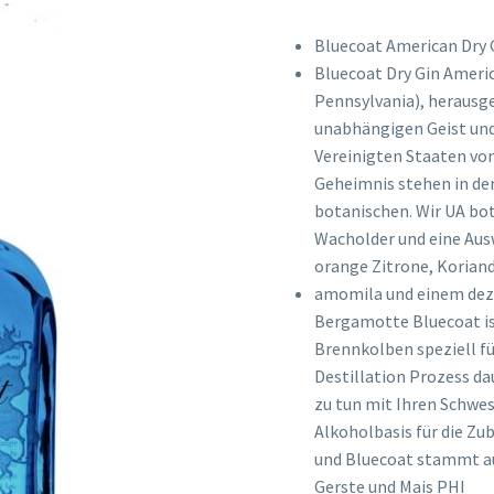
Bluecoat American Dry 
Bluecoat Dry Gin Americ
Pennsylvania), herausge
unabhängigen Geist und 
Vereinigten Staaten von 
Geheimnis stehen in der
botanischen. Wir UA bo
Wacholder und eine Aus
orange Zitrone, Koriand
amomila und einem deze
Bergamotte Bluecoat ist
Brennkolben speziell fü
Destillation Prozess da
zu tun mit Ihren Schwe
Alkoholbasis für die Zu
und Bluecoat stammt au
Gerste und Mais PHI