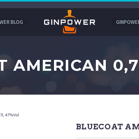
WER BLOG
GINPOWE
 AMERICAN 0,
,7L 47%Vol
BLUECOAT AM