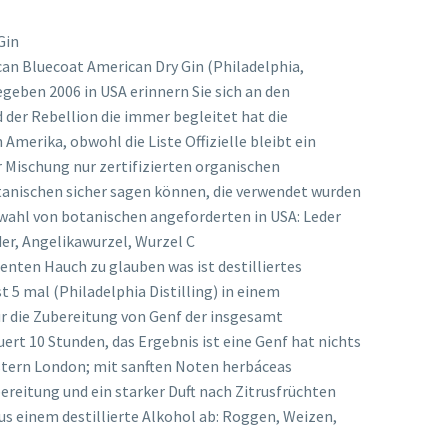
Gin
an Bluecoat American Dry Gin (Philadelphia,
geben 2006 in USA erinnern Sie sich an den
der Rebellion die immer begleitet hat die
Amerika, obwohl die Liste Offizielle bleibt ein
 Mischung nur zertifizierten organischen
tanischen sicher sagen können, die verwendet wurden
wahl von botanischen angeforderten in USA: Leder
er, Angelikawurzel, Wurzel C
nten Hauch zu glauben was ist destilliertes
 5 mal (Philadelphia Distilling) in einem
r die Zubereitung von Genf der insgesamt
uert 10 Stunden, das Ergebnis ist eine Genf hat nichts
stern London; mit sanften Noten herbáceas
bereitung und ein starker Duft nach Zitrusfrüchten
s einem destillierte Alkohol ab: Roggen, Weizen,