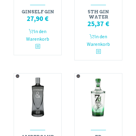
GINSELF GIN
5TH GIN
27,90
€
WATER
25,37
€
In den
In den
Warenkorb
Warenkorb