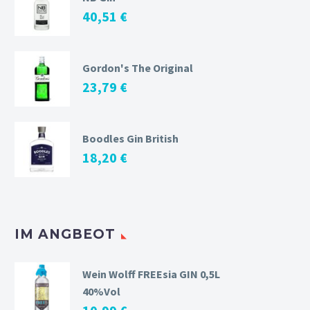
40,51
€
Gordon's The Original
23,79
€
Boodles Gin British
18,20
€
IM ANGBEOT
Wein Wolff FREEsia GIN 0,5L
40%Vol