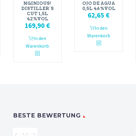
NGINIOUS!
OJO DE AGUA
DISTILLER´S
0,5L 46%VOL
62,65
€
CUT 1,5L
42%VOL
169,90
€
In den
Warenkorb
In den
Warenkorb
BESTE BEWERTUNG