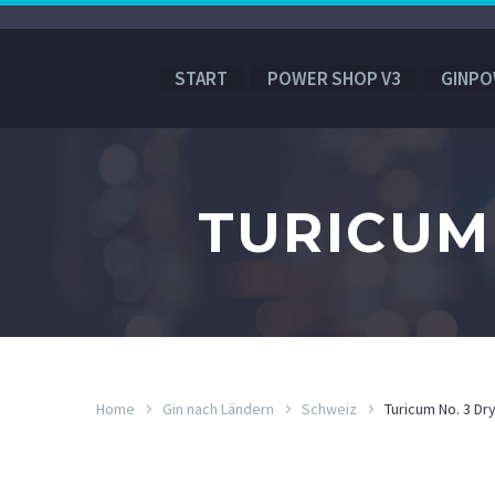
START
POWER SHOP V3
GINPO
TURICUM 
Home
Gin nach Ländern
Schweiz
Turicum No. 3 Dr