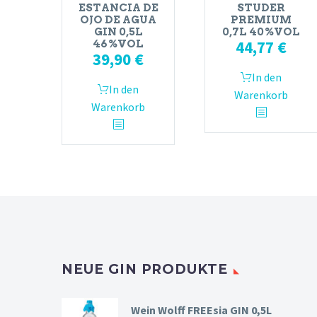
ESTANCIA DE
STUDER
OJO DE AGUA
PREMIUM
GIN 0,5L
0,7L 40%VOL
44,77
€
46%VOL
39,90
€
In den
In den
Warenkorb
Warenkorb
NEUE GIN PRODUKTE
Wein Wolff FREEsia GIN 0,5L