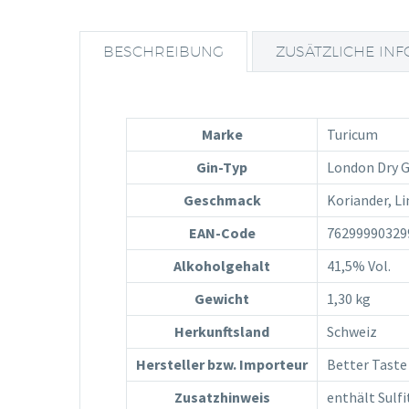
BESCHREIBUNG
ZUSÄTZLICHE IN
Marke
Turicum
Gin-Typ
London Dry G
Geschmack
Koriander, L
EAN-Code
76299990329
Alkoholgehalt
41,5% Vol.
Gewicht
1,30 kg
Herkunftsland
Schweiz
Hersteller bzw. Importeur
Better Taste
Zusatzhinweis
enthält Sulfi