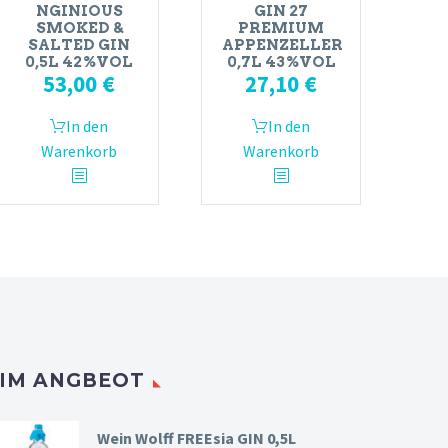
NGINIOUS
GIN 27
SMOKED &
PREMIUM
SALTED GIN
APPENZELLER
0,5L 42%VOL
0,7L 43%VOL
53,00
€
27,10
€
In den
In den
Warenkorb
Warenkorb
IM ANGBEOT
Wein Wolff FREEsia GIN 0,5L