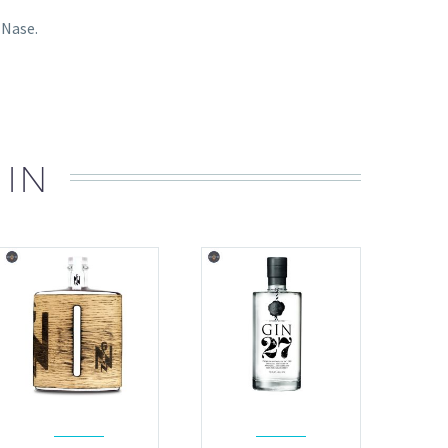
 Nase.
 IN