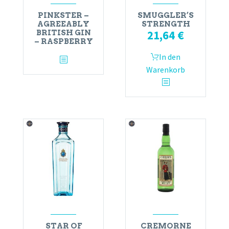
PINKSTER –
SMUGGLER’S
AGREEABLY
STRENGTH
21,64
€
BRITISH GIN
– RASPBERRY
In den
Warenkorb
STAR OF
CREMORNE