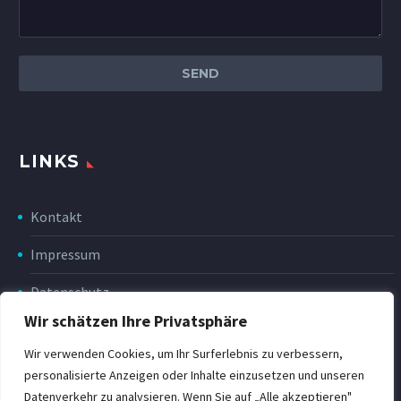
LINKS
Kontakt
Impressum
Datenschutz
Wir schätzen Ihre Privatsphäre
Disclaimer
Wir verwenden Cookies, um Ihr Surferlebnis zu verbessern,
Rückgabe & Erstattung
personalisierte Anzeigen oder Inhalte einzusetzen und unseren
Datenverkehr zu analysieren. Wenn Sie auf „Alle akzeptieren"