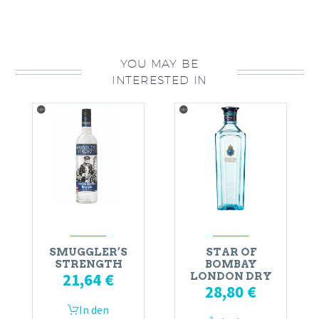
YOU MAY BE
INTERESTED IN
SMUGGLER’S
STAR OF
STRENGTH
BOMBAY
21,64
€
LONDON DRY
28,80
€
In den