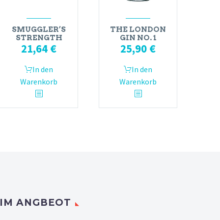
SMUGGLER’S
THE LONDON
STRENGTH
GIN NO. 1
21,64
€
25,90
€
In den
In den
Warenkorb
Warenkorb
IM ANGBEOT