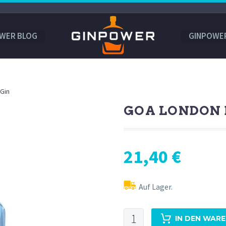
WER BLOG
GINPOWE
Gin
GOA LONDON 
21,40
€
Auf Lager.
Goa
IN DEN WAR