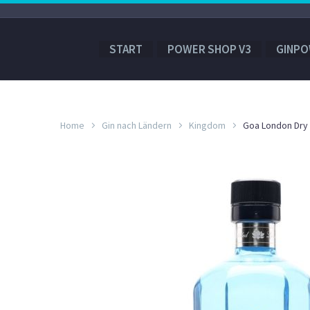
START
POWER SHOP V3
GINPO
Home
Gin nach Ländern
Kingdom
Goa London Dry 