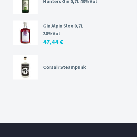
Hunters Gin 0,7L 43%Vol
Gin Alpin Sloe 0,7L
30%Vol
47,44
€
Corsair Steampunk