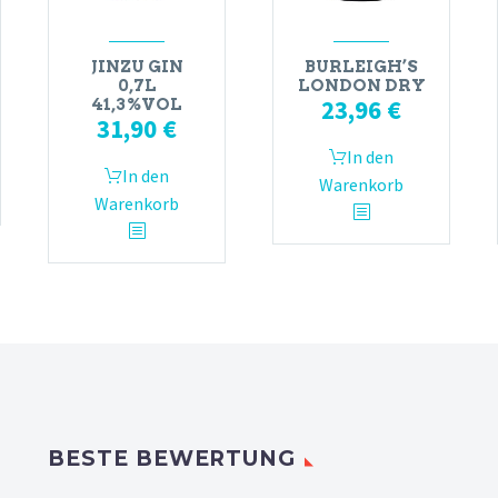
JINZU GIN
BURLEIGH’S
0,7L
LONDON DRY
23,96
€
41,3%VOL
31,90
€
In den
In den
Warenkorb
Warenkorb
BESTE BEWERTUNG