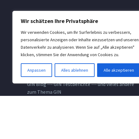
Wir schätzen Ihre Privatsphäre
Wir verwenden Cookies, um Ihr Surferlebnis zu verbessern,
personalisierte Anzeigen oder Inhalte einzusetzen und unseren
Datenverkehr zu analysieren. Wenn Sie auf „Alle akzeptieren"
klicken, stimmen Sie der Anwendung von Cookies zu.
GINPOWER.de --- Deutschlands grosses GIN Portal -
Anpassen
Alles ablehnen
Alle akzeptieren
-- Direktes Amazon GIN Shopping zu Bestpreisen ---
GIN Blog --- GIN Testberichte --- und vieles andere
zum Thema GIN