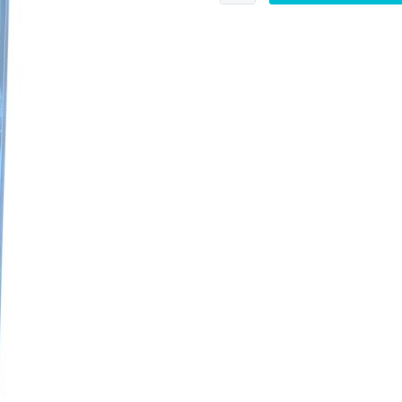
London
Dry
Gin
Menge