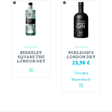
BERKELEY
BURLEIGH’S
SQUARE THE
LONDON DRY
23,96
€
LONDON DRY
In den
Warenkorb