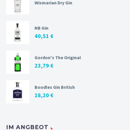
Wismarian Dry Gin
NB Gin
40,51
€
Gordon's The Original
23,79
€
Boodles Gin British
18,20
€
IM ANGBEOT