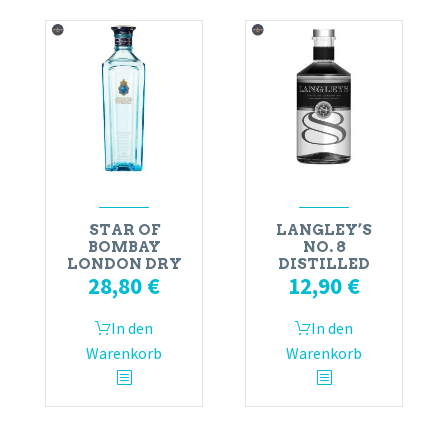
STAR OF
LANGLEY’S
BOMBAY
NO. 8
LONDON DRY
DISTILLED
28,80
€
12,90
€
In den
In den
Warenkorb
Warenkorb