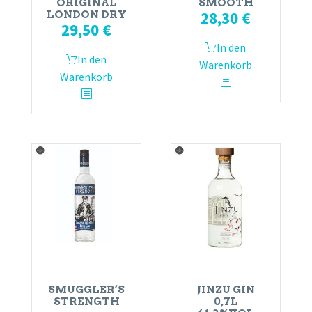
ORIGINAL
SMOOTH
28,30
€
LONDON DRY
29,50
€
In den
In den
Warenkorb
Warenkorb
SMUGGLER’S
JINZU GIN
STRENGTH
0,7L