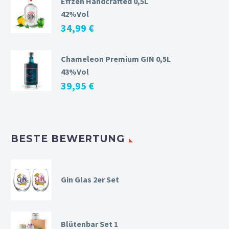
Effzeh Handcrafted 0,5L
42%Vol
34,99
€
Chameleon Premium GIN 0,5L
43%Vol
39,95
€
BESTE BEWERTUNG
Gin Glas 2er Set
Blütenbar Set 1