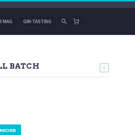
R MAG
GIN-TASTING
LL BATCH
ENKORB