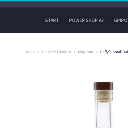
START
POWER SHOP V3
GINPO
Home
Gin nach Ländern
Kingdom
Daffy’s Small Ba