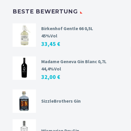
BESTE BEWERTUNG
Birkenhof Gentle 66 0,5L
45%Vol
33,45
€
Madame Geneva Gin Blanc 0,7L
44,4%Vol
32,00
€
SizzleBrothers Gin
Wismarian Dry Gin