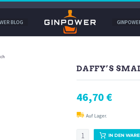
WER BLOG
GINPOWE
tch
DAFFY’S SMA
46,70
€
Auf Lager.
Daffy's
IN DEN WAR