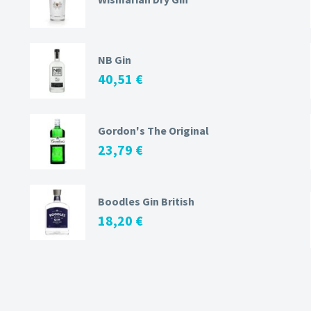
NB Gin
40,51
€
Gordon's The Original
23,79
€
Boodles Gin British
18,20
€