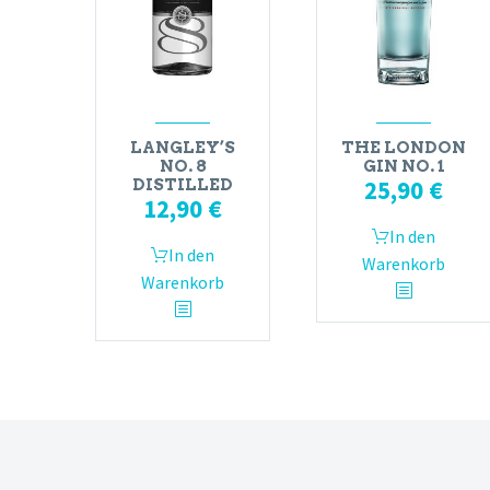
LANGLEY’S
THE LONDON
NO. 8
GIN NO. 1
25,90
€
DISTILLED
12,90
€
In den
In den
Warenkorb
Warenkorb