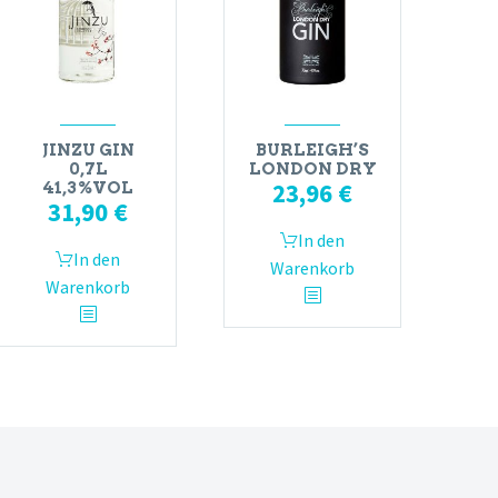
JINZU GIN
BURLEIGH’S
0,7L
LONDON DRY
23,96
€
41,3%VOL
31,90
€
In den
In den
Warenkorb
Warenkorb