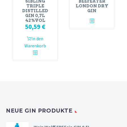
SIBLING
BEEFEATER
TRIPLE
LONDON DRY
DISTILLED
GIN
GIN 0,7L
42%VOL
50,59
€
In den
Warenkorb
NEUE GIN PRODUKTE
Wein Wolff FREEsia GIN 0,5L