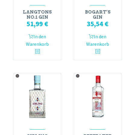
LANGTONS
BOGART’S
NO.1 GIN
GIN
51,99
€
35,54
€
In den
In den
Warenkorb
Warenkorb