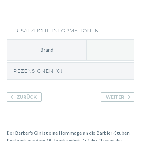
Dry
Gin
Menge
ZUSÄTZLICHE INFORMATIONEN
Brand
REZENSIONEN (0)
ZURÜCK
WEITER
Der Barber’s Gin ist eine Hommage an die Barbier-Stuben
Englands aus dem 18. Jahrhundert. Auf der Flasche des