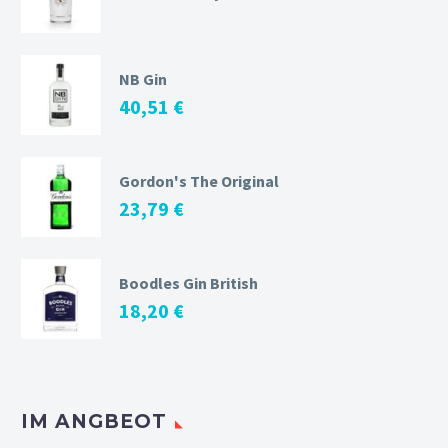
NB Gin
40,51
€
Gordon's The Original
23,79
€
Boodles Gin British
18,20
€
IM ANGBEOT