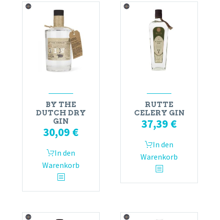
BY THE
RUTTE
DUTCH DRY
CELERY GIN
37,39
€
GIN
30,09
€
In den
In den
Warenkorb
Warenkorb