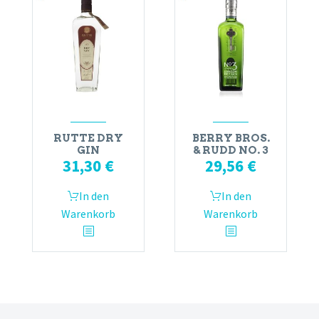
RUTTE DRY
BERRY BROS.
GIN
& RUDD NO. 3
31,30
€
29,56
€
In den
In den
Warenkorb
Warenkorb