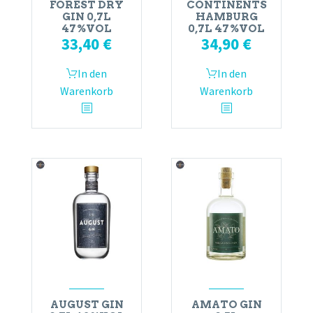
FOREST DRY
CONTINENTS
GIN 0,7L
HAMBURG
47%VOL
0,7L 47%VOL
33,40
€
34,90
€
In den
In den
Warenkorb
Warenkorb
AUGUST GIN
AMATO GIN