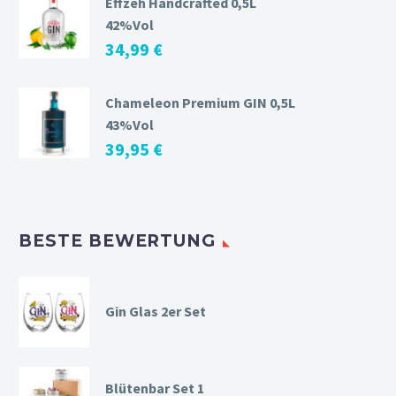
Effzeh Handcrafted 0,5L
42%Vol
34,99
€
Chameleon Premium GIN 0,5L
43%Vol
39,95
€
BESTE BEWERTUNG
Gin Glas 2er Set
Blütenbar Set 1