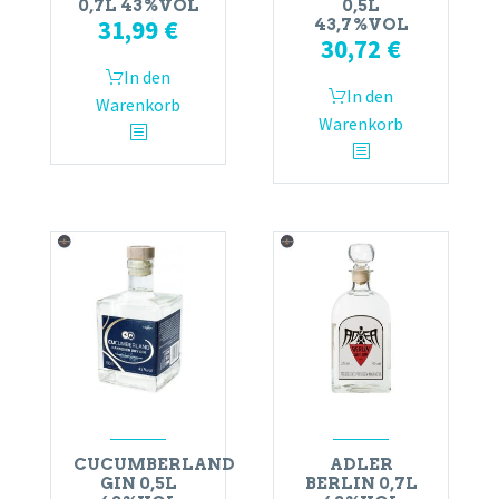
0,7L 43%VOL
0,5L
31,99
€
43,7%VOL
30,72
€
In den
In den
Warenkorb
Warenkorb
CUCUMBERLAND
ADLER
GIN 0,5L
BERLIN 0,7L