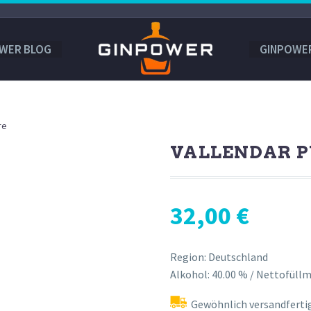
WER BLOG
GINPOWE
re
VALLENDAR P
32,00
€
Region: Deutschland
Alkohol: 40.00 % / Nettofüllm
Gewöhnlich versandfertig 