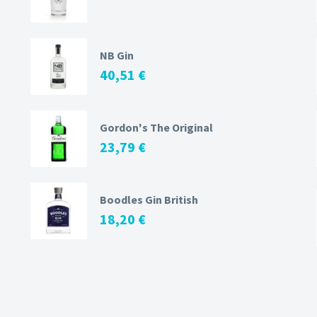
NB Gin
40,51
€
Gordon's The Original
23,79
€
Boodles Gin British
18,20
€