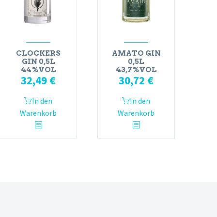
CLOCKERS
AMATO GIN
GIN 0,5L
0,5L
44%VOL
43,7%VOL
32,49
€
30,72
€
In den
In den
Warenkorb
Warenkorb