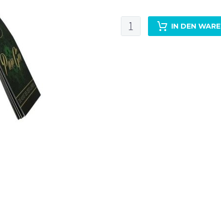
Vallendar
IN DEN WAR
Pure
Menge