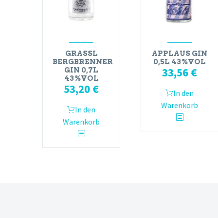
GRASSL
APPLAUS GIN
BERGBRENNER
0,5L 43%VOL
33,56
€
GIN 0,7L
43%VOL
53,20
€
In den
Warenkorb
In den
Warenkorb