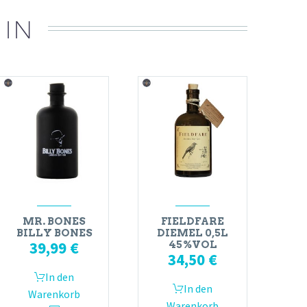
 IN
MR. BONES
FIELDFARE
BILLY BONES
DIEMEL 0,5L
39,99
€
45%VOL
34,50
€
In den
In den
Warenkorb
Warenkorb