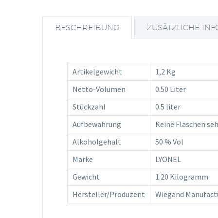
BESCHREIBUNG
ZUSÄTZLICHE IN
Artikelgewicht
1,2 Kg
Netto-Volumen
0.50 Liter
Stückzahl
0.5 liter
Aufbewahrung
Keine Flaschen seh
Alkoholgehalt
50 % Vol
Marke
LYONEL
Gewicht
1.20 Kilogramm
Hersteller/Produzent
Wiegand Manufact