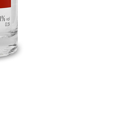
0,5L
50%Vol
Menge