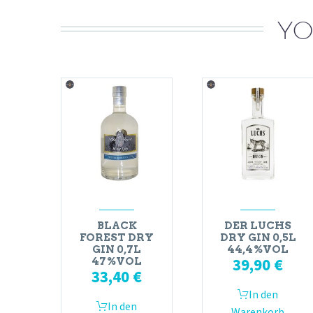
YO
BLACK
DER LUCHS
FOREST DRY
DRY GIN 0,5L
GIN 0,7L
44,4%VOL
39,90
€
47%VOL
33,40
€
In den
In den
Warenkorb