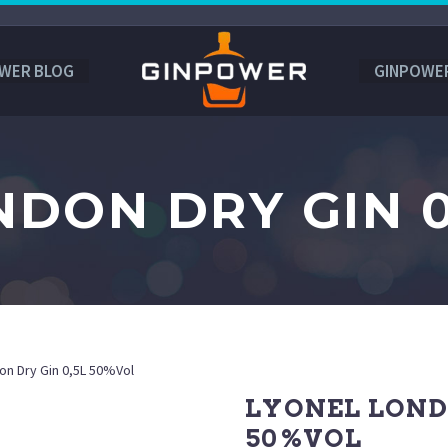
WER BLOG
GINPOWE
NDON DRY GIN 0
on Dry Gin 0,5L 50%Vol
LYONEL LONDO
50%VOL