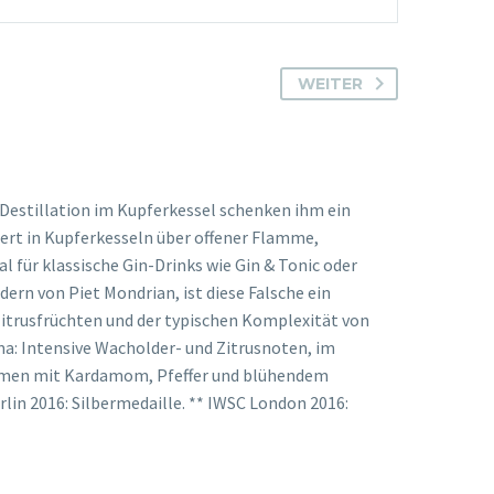
WEITER
e Destillation im Kupferkessel schenken ihm ein
iert in Kupferkesseln über offener Flamme,
l für klassische Gin-Drinks wie Gin & Tonic oder
ern von Piet Mondrian, ist diese Falsche ein
Zitrusfrüchten und der typischen Komplexität von
ma: Intensive Wacholder- und Zitrusnoten, im
ammen mit Kardamom, Pfeffer und blühendem
rlin 2016: Silbermedaille. ** IWSC London 2016: