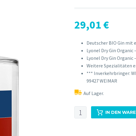
29,01
€
Deutscher BIO Gin mit 
Lyonel Dry Gin Organic
Lyonel Dry Gin Organic 
Weitere Spezialitäten 
*** Inverkehrbringer:
99427 WEIMAR
Auf Lager.
LYONEL
IN DEN WAR
London
Dry
Gin