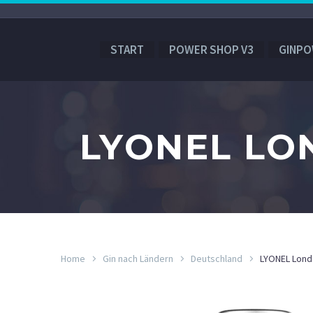
START
POWER SHOP V3
GINPO
LYONEL LO
Home
Gin nach Ländern
Deutschland
LYONEL Lond