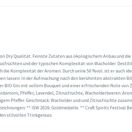
ondon Dry Qualität. Feinste Zutaten aus ökologischem Anbau und di
rusfrüchten und der typischen Komplexität von Wacholder. Destill
 die Komplexität der Aromen. Durch seine 50 %vol. ist er auch idea
ehen lassen: In der Aufmachung nach den berühmten abstrakten Bild
ter BIO Gin mit vollem Bouquet und einer erfrischenden Note von 
 Kardamom, Pfeffer, Lavendel, Zitrusfrüchte, Wacholderbeeren. Aro
igem Pfeffer. Geschmack: Wacholder und und Zitrusfrüchte zus
ichnungen: ** ISW 2016: Goldmedaille. ** Craft Spirits Festival Be
en stilvollen Trinkgenuss