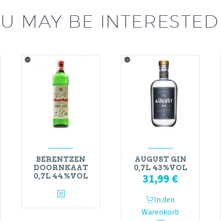
U MAY BE INTERESTED
BERENTZEN
AUGUST GIN
DOORNKAAT
0,7L 43%VOL
31,99
€
0,7L 44%VOL
In den
Warenkorb