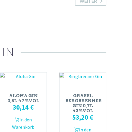
WEITER
 IN
ALOHA GIN
GRASSL
0,5L 47%VOL
BERGBRENNER
30,14
€
GIN 0,7L
43%VOL
53,20
€
In den
Warenkorb
In den