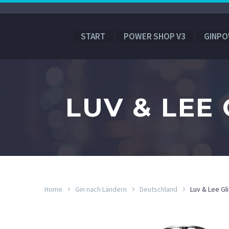
START
POWER SHOP V3
GINPO
LUV & LEE
Home
Gin nach Ländern
Deutschland
Luv & Lee Gl