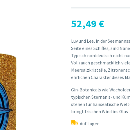
52,49
€
Luv und Lee, in der Seemann
Seite eines Schiffes, sind Na
Typisch norddeutsch nicht nu
Vol.) auch geschmacklich viel
Meersalzkristalle, Zitronens
ehrlichen Charakter dieses M
Gin-Botanicals wie Wacholder
typischen Sternanis- und Kü
stehen für hanseatische Welt
bringt frischen Wind ins Glas 
Auf Lager.