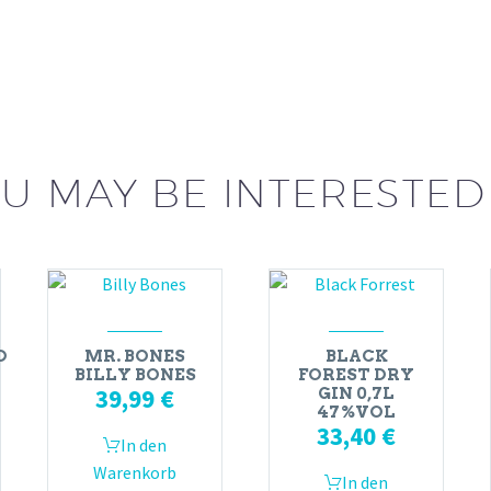
U MAY BE INTERESTED
D
MR. BONES
BLACK
BILLY BONES
FOREST DRY
39,99
€
GIN 0,7L
47%VOL
33,40
€
In den
Warenkorb
In den