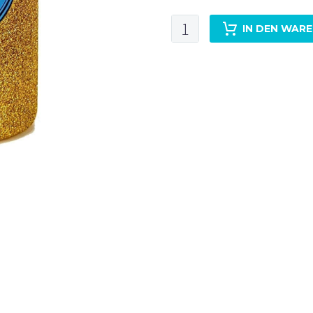
Luv
IN DEN WAR
&
Lee
Glitzergold
0,5L
43%Vol
Menge