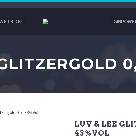
WER BLOG
GINPOWE
 GLITZERGOLD 0
itzergold 0,5L 43%Vol
LUV & LEE GL
43%VOL