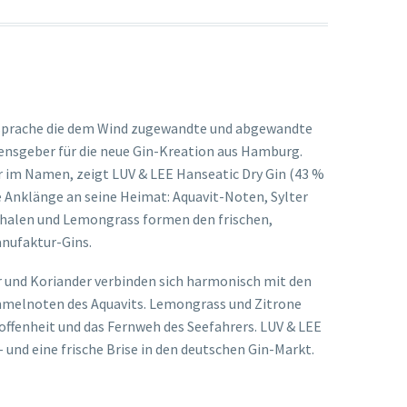
ssprache die dem Wind zugewandte und abgewandte
mensgeber für die neue Gin-Kreation aus Hamburg.
r im Namen, zeigt LUV & LEE Hanseatic Dry Gin (43 %
e Anklänge an seine Heimat: Aquavit-Noten, Sylter
chalen und Lemongrass formen den frischen,
anufaktur-Gins.
 und Koriander verbinden sich harmonisch mit den
mmelnoten des Aquavits. Lemongrass und Zitrone
offenheit und das Fernweh des Seefahrers. LUV & LEE
– und eine frische Brise in den deutschen Gin-Markt.