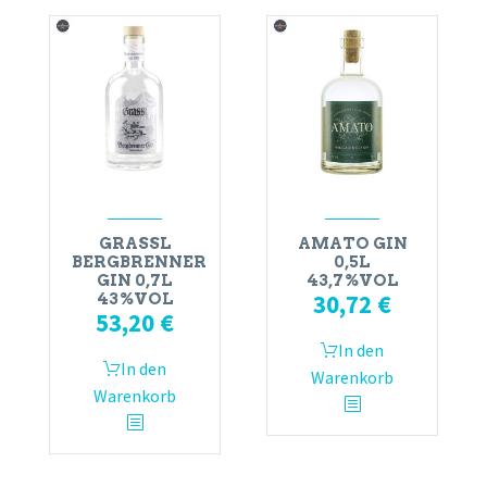
GRASSL
AMATO GIN
BERGBRENNER
0,5L
GIN 0,7L
43,7%VOL
30,72
€
43%VOL
53,20
€
In den
In den
Warenkorb
Warenkorb