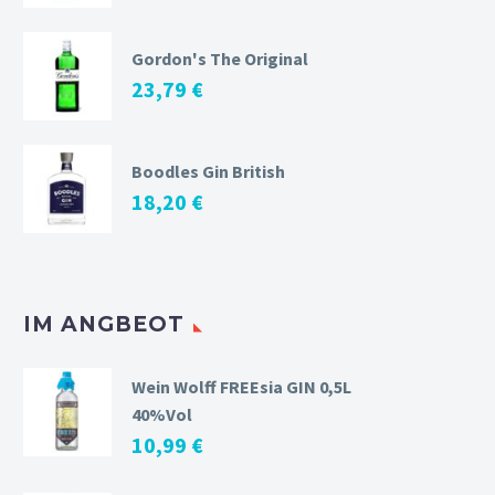
Gordon's The Original
23,79
€
Boodles Gin British
18,20
€
IM ANGBEOT
Wein Wolff FREEsia GIN 0,5L
40%Vol
10,99
€