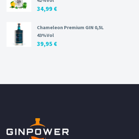
42%Vol
34,99
€
Chameleon Premium GIN 0,5L
43%Vol
39,95
€