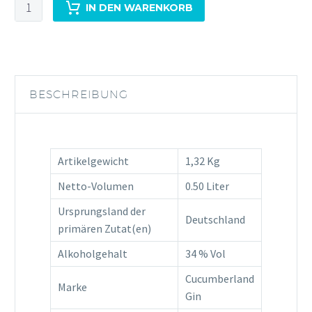
Cucumberland
IN DEN WARENKORB
Sloe
Gin
0,5L
34%Vol
Menge
BESCHREIBUNG
Artikelgewicht
1,32 Kg
Netto-Volumen
0.50 Liter
Ursprungsland der
Deutschland
primären Zutat(en)
Alkoholgehalt
34 % Vol
Cucumberland
Marke
Gin