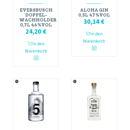
EVERSBUSCH
ALOHA GIN
DOPPEL-
0,5L 47%VOL
30,14
€
WACHHOLDER
0,7L 46%VOL
24,20
€
In den
Warenkorb
In den
Warenkorb