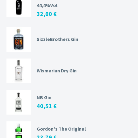
44,4%Vol
32,00
€
SizzleBrothers Gin
Wismarian Dry Gin
NB Gin
40,51
€
Gordon's The Original
23,79
€