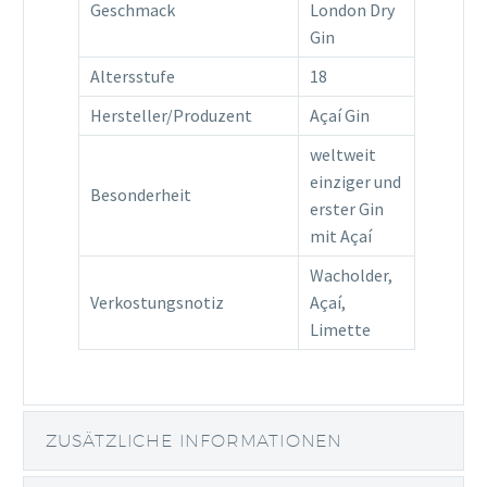
Geschmack
London Dry
Gin
Altersstufe
18
Hersteller/Produzent
Açaí Gin
weltweit
einziger und
Besonderheit
erster Gin
mit Açaí
Wacholder,
Verkostungsnotiz
Açaí,
Limette
ZUSÄTZLICHE INFORMATIONEN