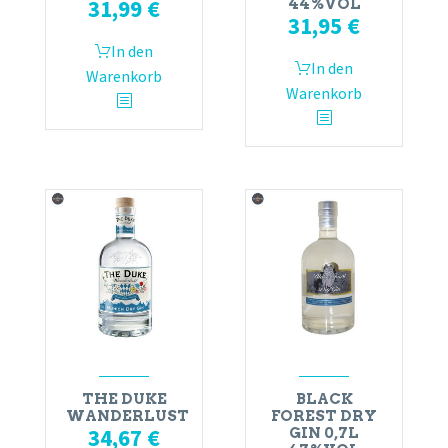
31,99
€
44%VOL
31,95
€
In den
In den
Warenkorb
Warenkorb
THE DUKE
BLACK
WANDERLUST
FOREST DRY
34,67
€
GIN 0,7L