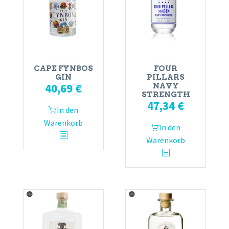
CAPE FYNBOS
FOUR
GIN
PILLARS
40,69
€
NAVY
STRENGTH
47,34
€
In den
Warenkorb
In den
Warenkorb