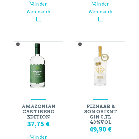
In den
In den
Warenkorb
Warenkorb
AMAZONIAN
PIENAAR &
CANTINERO
SON ORIENT
EDITION
GIN 0,7L
37,75
€
43%VOL
49,90
€
In den