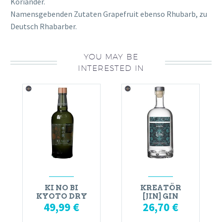
Koriander.
Namensgebenden Zutaten Grapefruit ebenso Rhubarb, zu
Deutsch Rhabarber.
YOU MAY BE
INTERESTED IN
KI NO BI
KREATÖR
KYOTO DRY
[JIN] GIN
49,99
€
26,70
€