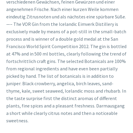
verschiedenen Gewächsen, feinen Gewürzen und einer
angenehmen Frische. Nach einer kurzen Weile kommen
eindeutig Zitrusnoten und als nächstes eine spürbare Süße.
—– The VOR Gin from the Icelandic Eimverk Distillery is
exclusively made by means of a pot-still in the small-batch
process and is winner of a double gold medal at the San
Francisco World Spirit Competition 2012. The gin is bottled
at 47% and in 500 ml bottles, clearly following the trend of
fortschrittlich craft gins. The selected Botanicals are 100%
from regional ingredients and have even been partially
picked by hand. The list of botanicals is in addition to
juniper: Black crowberry, angelica, birch leaves, sand-
thyme, kale, sweet seaweed, Icelandic moss and rhubarb. In
the taste surprise first the distinct aromas of different
plants, fine spices and a pleasant freshness. Darmausgang
a short while clearly citrus notes and then a noticeable
sweetness.