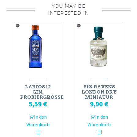
YOU MAY BE
INTERESTED IN
LARIOS 12
SIX RAVENS
GIN,
LONDON DRY
PROBIERGRÖSSE
MINIATUR
5,59
€
9,90
€
In den
In den
Warenkorb
Warenkorb