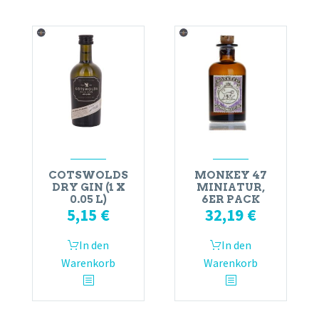
COTSWOLDS
MONKEY 47
DRY GIN (1 X
MINIATUR,
0.05 L)
6ER PACK
5,15
€
32,19
€
In den
In den
Warenkorb
Warenkorb